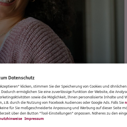
 zum Datenschutz
akzeptieren" klicken, stimmen Sie der Speicherung von Cookies und ähnlichen
. Dadurch ermöglichen Sie eine zuverlässige Funktion der Website, die Analy
rketingaktivitäten sowie die Möglichkeit, Ihnen personalisierte Inhalte und
n, z.B. durch die Nutzung von Facebook Audiences oder Google Ads. Falls Sie
n
Versicherungen und Vorsorge
r keine für Sie maßgeschneiderte Anpassung und Werbung auf dieser Seite mö
erzeit über den Button "Tool-Einstellungen" anpassen. Näheres zu den einge
hutzhinweise
Impressum