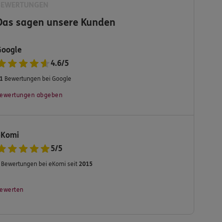
BEWERTUNGEN
Das sagen unsere Kunden
Google
4.6
/
5
1
Bewertungen bei Google
ewertungen abgeben
eKomi
5
/
5
Bewertungen bei eKomi seit
2015
ewerten