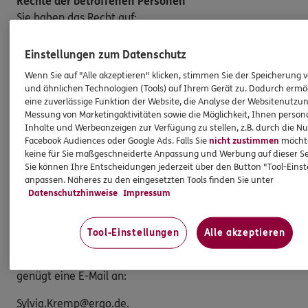
Rechte der betroffenen Personen
Sie haben das Recht auf:
· Auskunft über die Verarbeitung Ihrer
Einstellungen zum Datenschutz
personenbezogenen Daten
Wenn Sie auf "Alle akzeptieren" klicken, stimmen Sie der Speicherung 
· Berichtigung unrichtiger oder unvollständiger Daten
und ähnlichen Technologien (Tools) auf Ihrem Gerät zu. Dadurch ermö
eine zuverlässige Funktion der Website, die Analyse der Websitenutzun
Messung von Marketingaktivitäten sowie die Möglichkeit, Ihnen persona
· Löschung Ihrer Daten, sofern keine gesetzlichen
Inhalte und Werbeanzeigen zur Verfügung zu stellen, z.B. durch die N
Aufbewahrungspflichten bestehen
Facebook Audiences oder Google Ads. Falls Sie
nicht zustimmen
möchten
keine für Sie maßgeschneiderte Anpassung und Werbung auf dieser Se
· Einschränkung der Verarbeitung
Sie können Ihre Entscheidungen jederzeit über den Button "Tool-Eins
anpassen. Näheres zu den eingesetzten Tools finden Sie unter
· Widerspruch gegen die Verarbeitung Ihrer Daten
Datenschutzhinweise
Impressum
· Datenübertragung an einen anderen
Verantwortlichen
Tool-Einstellungen
Alle akzeptieren
Möchten Sie von Ihren Rechten Gebrauch machen,
genügt eine E-Mail an:
Sylvia.Kremp@ergo.de.