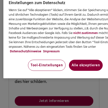
Einstellungen zum Datenschutz
Wenn Sie auf "Alle akzeptieren" klicken, stimmen Sie der Speicherung 
und ähnlichen Technologien (Tools) auf Ihrem Gerät zu. Dadurch ermö
eine zuverlässige Funktion der Website, die Analyse der Websitenutzun
Messung von Marketingaktivitäten sowie die Möglichkeit, Ihnen persona
Inhalte und Werbeanzeigen zur Verfügung zu stellen, z.B. durch die N
Facebook Audiences oder Google Ads. Falls Sie
nicht zustimmen
möchten
keine für Sie maßgeschneiderte Anpassung und Werbung auf dieser Se
Sie können Ihre Entscheidungen jederzeit über den Button "Tool-Eins
anpassen. Näheres zu den eingesetzten Tools finden Sie unter
Lob und Beschwerden
Datenschutzhinweise
Impressum
Tool-Einstellungen
Alle akzeptieren
Waren Sie zufrieden mit uns? Oder waren Sie
einmal nicht zufrieden? Dann können Sie uns
dies hier schildern.
Jetzt informieren