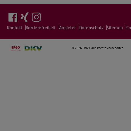
Kontakt
Barrierefreiheit
Anbieter
Datenschutz
Sitemap
Co
©
2026 ERGO. Alle Rechte vorbehalten.