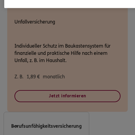
Unfallversicherung
Individueller Schutz im Baukastensystem für
finanzielle und praktische Hilfe nach einem
Unfall, z. B. im Haushalt.
Z. B.
1,89
€
monatlich
Jetzt informieren
Berufsunfähigkeitsversicherung