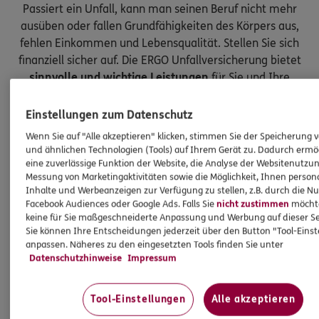
Passiert ein Unfall, kann man seinen Beruf nicht mehr
ausüben oder fallen Grundfähigkeiten des Körpers aus,
fehlen Einkommen und Lebensqualität. Stellen Sie sich
finanziell sicher auf. Die ERGO Unfallversicherung bietet
sinnvolle und wichtige Leistungen
für Sie und Ihre
Kinder.
Einstellungen zum Datenschutz
Wenn Sie auf "Alle akzeptieren" klicken, stimmen Sie der Speicherung 
und ähnlichen Technologien (Tools) auf Ihrem Gerät zu. Dadurch ermö
eine zuverlässige Funktion der Website, die Analyse der Websitenutzun
Messung von Marketingaktivitäten sowie die Möglichkeit, Ihnen persona
Inhalte und Werbeanzeigen zur Verfügung zu stellen, z.B. durch die N
Facebook Audiences oder Google Ads. Falls Sie
nicht zustimmen
möchten
keine für Sie maßgeschneiderte Anpassung und Werbung auf dieser Se
Sie können Ihre Entscheidungen jederzeit über den Button "Tool-Eins
anpassen. Näheres zu den eingesetzten Tools finden Sie unter
Datenschutzhinweise
Impressum
Tool-Einstellungen
Alle akzeptieren