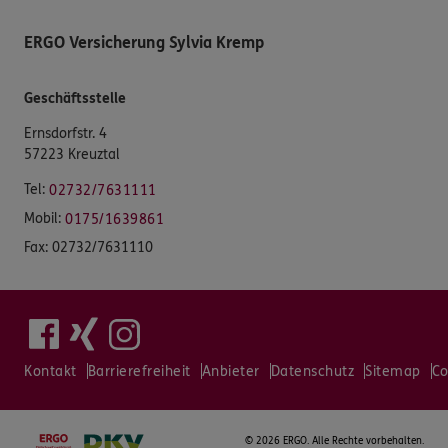
ERGO Versicherung Sylvia Kremp
Geschäftsstelle
Ernsdorfstr. 4
57223 Kreuztal
Tel:
02732/7631111
Mobil:
0175/1639861
Fax:
02732/7631110
Kontakt
Barrierefreiheit
Anbieter
Datenschutz
Sitemap
Co
©
2026 ERGO. Alle Rechte vorbehalten.