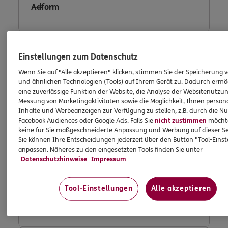
Adform
Consent Tool OneTrust
Einstellungen zum Datenschutz
Wenn Sie auf "Alle akzeptieren" klicken, stimmen Sie der Speicherung 
und ähnlichen Technologien (Tools) auf Ihrem Gerät zu. Dadurch ermö
eine zuverlässige Funktion der Website, die Analyse der Websitenutzun
Messung von Marketingaktivitäten sowie die Möglichkeit, Ihnen persona
Fullstory
Inhalte und Werbeanzeigen zur Verfügung zu stellen, z.B. durch die N
Facebook Audiences oder Google Ads. Falls Sie
nicht zustimmen
möchten
keine für Sie maßgeschneiderte Anpassung und Werbung auf dieser Se
Sie können Ihre Entscheidungen jederzeit über den Button "Tool-Eins
anpassen. Näheres zu den eingesetzten Tools finden Sie unter
Facebook Conversion Tracking
Datenschutzhinweise
Impressum
Tool-Einstellungen
Alle akzeptieren
Facebook Custom Audience