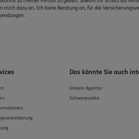
Auskünfte zu meiner Person zu geben. Sowohl Ihr Schutz als Ver
n mich dazu an. Ich biete Beratung an, für die Versicherungsve
uwendungen.
rvices
Das könnte Sie auch int
en
Unsere Agentur
en
Schwerpunkte
formationen
gsvereinbarung
tung