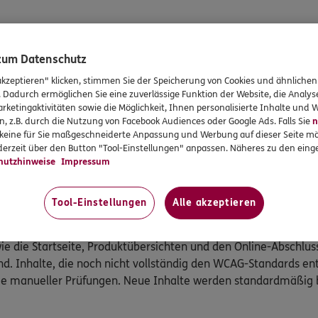
 verschiedene Formen von Einschränkungen haben, um deren B
 zum Datenschutz
Angebote und Services gut nutzen können. Deshalb wird kontinuie
akzeptieren" klicken, stimmen Sie der Speicherung von Cookies und ähnlichen
n.
. Dadurch ermöglichen Sie eine zuverlässige Funktion der Website, die Analy
rketingaktivitäten sowie die Möglichkeit, Ihnen personalisierte Inhalte und
dienbarkeit verwendet ERGO auf den Websites und mobilen An
n, z.B. durch die Nutzung von Facebook Audiences oder Google Ads. Falls Sie
n
r keine für Sie maßgeschneiderte Anpassung und Werbung auf dieser Seite mö
ktionen umfasst. Mithilfe der Software können Nutzer einfacher
erzeit über den Button "Tool-Einstellungen" anpassen. Näheres zu den einge
hutzhinweise
Impressum
ieren Anforderungen für Designer und Entwickler, um die digit
Stufe A, Stufe AA und Stufe AAA. Die ERGO Websites und mobile
Tool-Einstellungen
Alle akzeptieren
wie die Startseite, Produktübersichten und den Online-Abschlus
d. Inhalte, die noch nicht vollständig den WCAG-Standards en
wie manueller Prüfungen. Neue Inhalte werden standardmäßig 