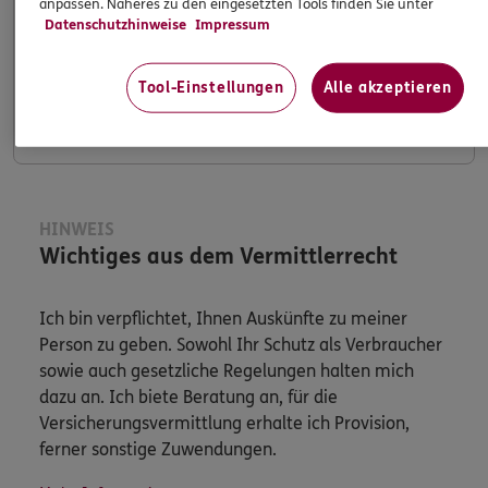
anpassen. Näheres zu den eingesetzten Tools finden Sie unter
Datenschutzhinweise
Impressum
Apps & Mobile Services
Tool-Einstellungen
Alle akzeptieren
Mehr
HINWEIS
Wichtiges aus dem Vermittlerrecht
Ich bin verpflichtet, Ihnen Auskünfte zu meiner
Person zu geben. Sowohl Ihr Schutz als Verbraucher
sowie auch gesetzliche Regelungen halten mich
dazu an. Ich biete Beratung an, für die
Versicherungsvermittlung erhalte ich Provision,
ferner sonstige Zuwendungen.